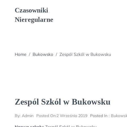
Skip
Czasowniki
to
content
Nieregularne
Home
/
Bukowsko
/
Zespól Szkól w Bukowsku
Zespól Szkól w Bukowsku
By:
Admin
Posted On:
2 Września 2019
Posted In :
Bukows
Nazwa szkoły:
Zespól Szkól w Bukowsku