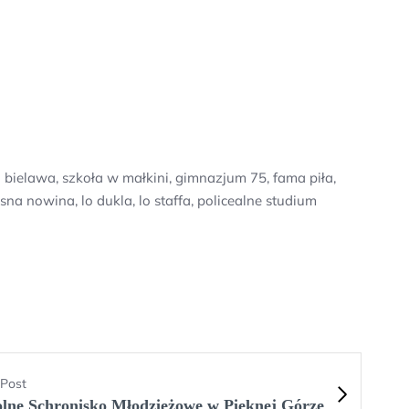
bielawa, szkoła w małkini, gimnazjum 75, fama piła,
a nowina, lo dukla, lo staffa, policealne studium
 Post
lne Schronisko Młodzieżowe w Pięknej Górze