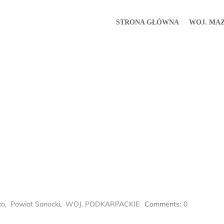
STRONA GŁÓWNA
WOJ. MA
ko
,
Powiat Sanocki
,
WOJ. PODKARPACKIE
Comments:
0