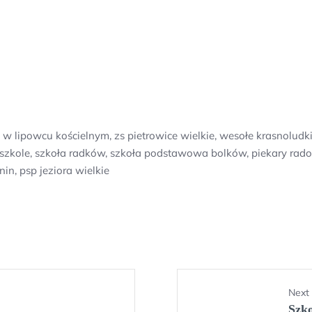
ipowcu kościelnym, zs pietrowice wielkie, wesołe krasnoludki 
zkole, szkoła radków, szkoła podstawowa bolków, piekary radosn
n, psp jeziora wielkie
Next
Szko