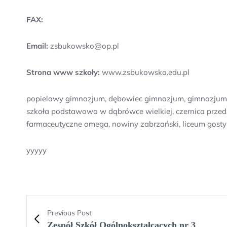
FAX:
Email:
zsbukowsko@op.pl
Strona www szkoły:
www.zsbukowsko.edu.pl
popielawy gimnazjum, dębowiec gimnazjum, gimnazjum w l
szkoła podstawowa w dąbrówce wielkiej, czernica przeds
farmaceutyczne omega, nowiny zabrzański, liceum gostyni
yyyyy
Previous Post
Zespół Szkół Ogólnokształcących nr 3