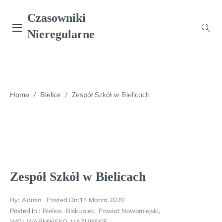
Skip
Czasowniki
to
content
Nieregularne
Home
/
Bielice
/
Zespół Szkół w Bielicach
Zespół Szkół w Bielicach
By:
Admin
Posted On:
14 Marca 2020
Posted In :
Bielice
,
Biskupiec
,
Powiat Nowomiejski
,
WOJ. WARMIŃSKO-MAZURSKIE