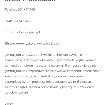
Telefon:
564747746
FAX:
564747746
Email:
zs.bielice@wp.pl
Strona www szkoły:
www.bielice.com
gimnazjum w uszwi, sp 1 wisła, technikum żywienia
świnoujście, szkoły we włocławku, przedszkole kajtuś kamień
pomorski, chwiram mapa, gimnazjum nr 6 w rzeszowie opinie,
gimnazjum nr 2 szprotawa, lipnica wielka korzenna, przedszkole
sióstr honoratek, spis przedszkoli, sianów gimnazjum,
copernicus bytom praca, szkoła podstawowa nr 6 cieszyn,
zielony zakątek suwałki przedszkole, gimnazjum 2 zawiercie,
gogołów szkoła
yyyyy