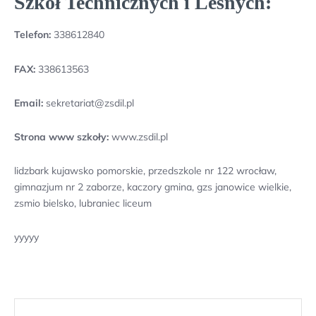
Szkół Technicznych i Leśnych:
Telefon:
338612840
FAX:
338613563
Email:
sekretariat@zsdil.pl
Strona www szkoły:
www.zsdil.pl
lidzbark kujawsko pomorskie, przedszkole nr 122 wrocław,
gimnazjum nr 2 zaborze, kaczory gmina, gzs janowice wielkie,
zsmio bielsko, lubraniec liceum
yyyyy