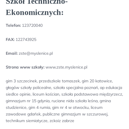
Szkół Techniczno-
Ekonomicznych:
Telefon:
123720040
FAX:
122743925
Email:
zste@myslenice.pl
Strona www szkoły:
www.zste.myslenice.pl
gim 3 szczecinek, przedszkole tomaszek, gim 20 katowice,
głogów szkoły policealne, szkoła specjalna poznań, ap edukacja
siedlce opinie, liceum kościan, szkoła podstawowa międzyrzecz,
gimnazjum nr 15 gdynia, ruciane nida szkoła leśna, gmina
studzienice, gim 4 rumia, gim nr 4 w otwocku, liceum
zawodowe gdańsk, publiczne gimnazjum w szczurowej,
technikum siemiatycze, zckoiz zabrze