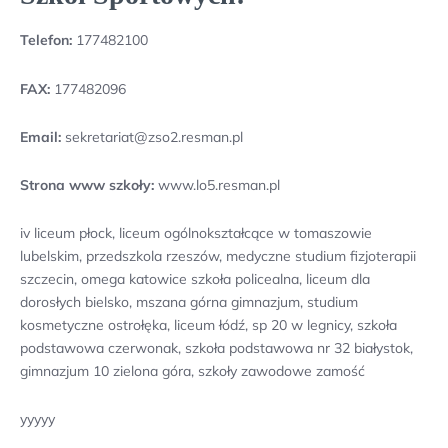
Telefon:
177482100
FAX:
177482096
Email:
sekretariat@zso2.resman.pl
Strona www szkoły:
www.lo5.resman.pl
iv liceum płock, liceum ogólnokształcące w tomaszowie
lubelskim, przedszkola rzeszów, medyczne studium fizjoterapii
szczecin, omega katowice szkoła policealna, liceum dla
dorosłych bielsko, mszana górna gimnazjum, studium
kosmetyczne ostrołęka, liceum łódź, sp 20 w legnicy, szkoła
podstawowa czerwonak, szkoła podstawowa nr 32 białystok,
gimnazjum 10 zielona góra, szkoły zawodowe zamość
yyyyy