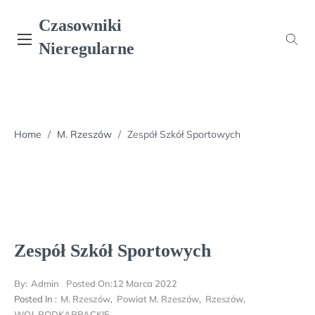
Skip
Czasowniki
to
content
Nieregularne
Home
/
M. Rzeszów
/
Zespół Szkół Sportowych
Zespół Szkół Sportowych
By:
Admin
Posted On:
12 Marca 2022
Posted In :
M. Rzeszów
,
Powiat M. Rzeszów
,
Rzeszów
,
WOJ. PODKARPACKIE