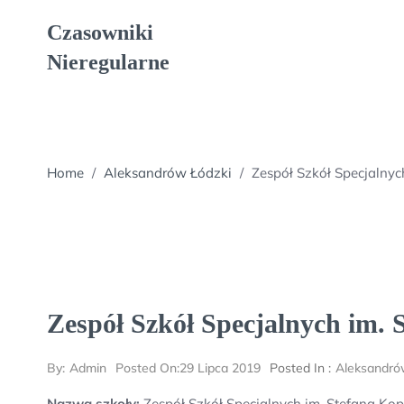
Skip
Czasowniki
to
content
Nieregularne
Home
/
Aleksandrów Łódzki
/
Zespół Szkół Specjalny
Zespół Szkół Specjalnych im.
By:
Admin
Posted On:
29 Lipca 2019
Posted In :
Aleksandró
Nazwa szkoły:
Zespół Szkół Specjalnych im. Stefana Ko