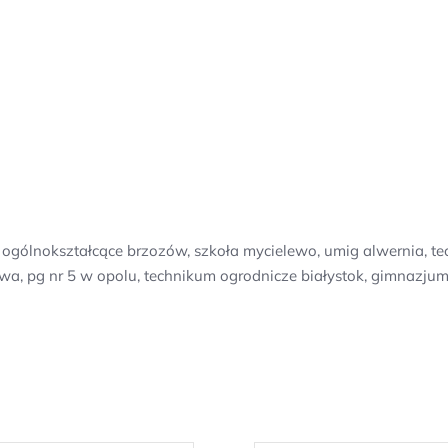
eum ogólnokształcące brzozów, szkoła mycielewo, umig alwernia, 
owa, pg nr 5 w opolu, technikum ogrodnicze białystok, gimnazju