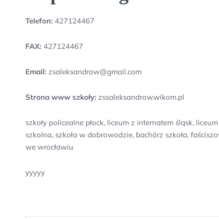
Telefon:
427124467
FAX:
427124467
Email:
zsaleksandrow@gmail.com
Strona www szkoły:
zssaleksandrow.wikom.pl
szkoły policealne płock, liceum z internatem śląsk, lic
szkolna, szkoła w dobrowodzie, bachórz szkoła, faścisz
we wrocławiu
yyyyy