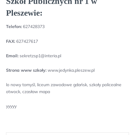
Szkół Publicznych nr 1 w
Pleszewie:
Telefon:
627428373
FAX:
627427617
Email:
sekretzsp1@interia.pl
Strona www szkoły:
www.jedynka.pleszew.pl
lo nowy tomyśl, liceum zawodowe gdańsk, szkoły policealne
otwock, czasław mapa
yyyyy