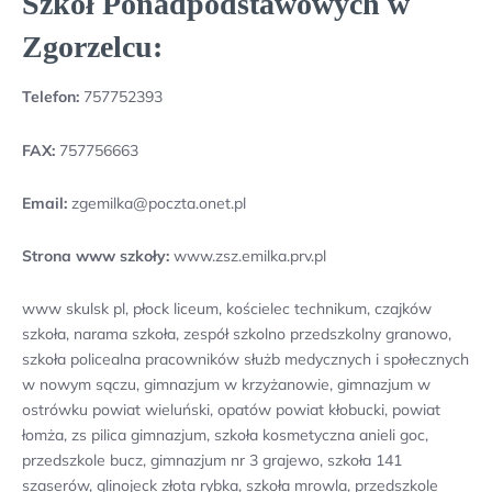
Szkół Ponadpodstawowych w
Zgorzelcu:
Telefon:
757752393
FAX:
757756663
Email:
zgemilka@poczta.onet.pl
Strona www szkoły:
www.zsz.emilka.prv.pl
www skulsk pl, płock liceum, kościelec technikum, czajków
szkoła, narama szkoła, zespół szkolno przedszkolny granowo,
szkoła policealna pracowników służb medycznych i społecznych
w nowym sączu, gimnazjum w krzyżanowie, gimnazjum w
ostrówku powiat wieluński, opatów powiat kłobucki, powiat
łomża, zs pilica gimnazjum, szkoła kosmetyczna anieli goc,
przedszkole bucz, gimnazjum nr 3 grajewo, szkoła 141
szaserów, glinojeck złota rybka, szkoła mrowla, przedszkole