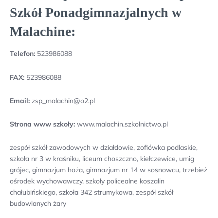
Szkół Ponadgimnazjalnych w
Malachine:
Telefon:
523986088
FAX:
523986088
Email:
zsp_malachin@o2.pl
Strona www szkoły:
www.malachin.szkolnictwo.pl
zespół szkół zawodowych w działdowie, zofiówka podlaskie,
szkoła nr 3 w kraśniku, liceum choszczno, kiełczewice, umig
grójec, gimnazjum hoża, gimnazjum nr 14 w sosnowcu, trzebież
ośrodek wychowawczy, szkoły policealne koszalin
chałubińskiego, szkoła 342 strumykowa, zespół szkół
budowlanych żary