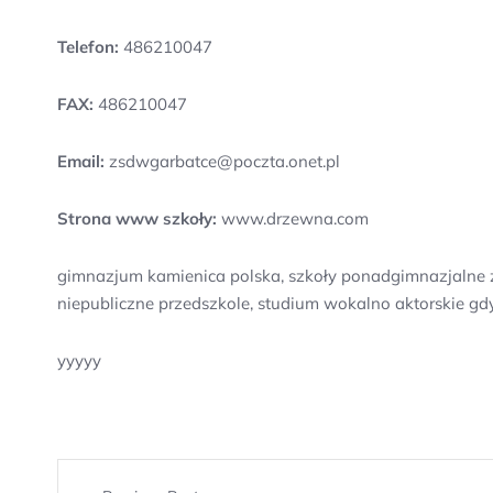
Telefon:
486210047
FAX:
486210047
Email:
zsdwgarbatce@poczta.onet.pl
Strona www szkoły:
www.drzewna.com
gimnazjum kamienica polska, szkoły ponadgimnazjalne z
niepubliczne przedszkole, studium wokalno aktorskie gdyn
yyyyy