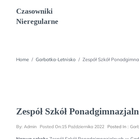
Skip
Czasowniki
to
content
Nieregularne
Home
/
Garbatka-Letnisko
/
Zespół Szkół Ponadgimna
Zespół Szkół Ponadgimnazjal
By:
Admin
Posted On:
15 Października 2022
Posted In :
Garb
Nazwa szkoły:
Zespół Szkół Ponadgimnazjalnych w Garb