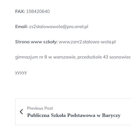
FAX:
158420640
Email:
zs2stalowawola@pro.onet.pl
Strona www szkoły:
www.zsnr2.stalowa-wola.pl
gimnazjum nr 8 w warszawie, przedszkole 43 sosnowiec,
yyyyy
Previous Post
Publiczna Szkoła Podstawowa w Baryczy