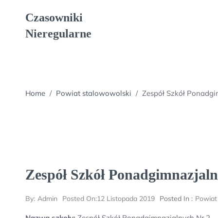
Skip
Czasowniki
to
content
Nieregularne
Home
/
Powiat stalowowolski
/
Zespół Szkół Ponadgi
Zespół Szkół Ponadgimnazjaln
By:
Admin
Posted On:
12 Listopada 2019
Posted In :
Powiat
Nazwa szkoły:
Zespół Szkół Ponadgimnazjalnych Nr 2