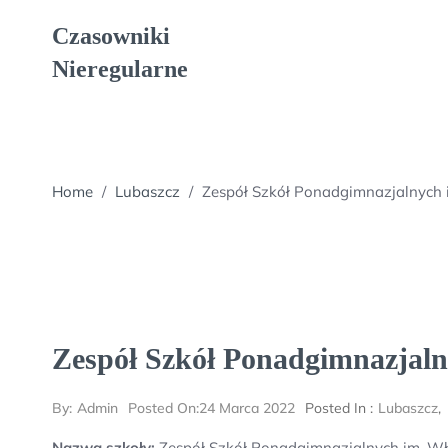
Skip
Czasowniki
to
content
Nieregularne
Home
/
Lubaszcz
/
Zespół Szkół Ponadgimnazjalnych 
Zespół Szkół Ponadgimnazjaln
By:
Admin
Posted On:
24 Marca 2022
Posted In :
Lubaszcz
Nazwa szkoły:
Zespół Szkół Ponadgimnazjalnych im. Wł