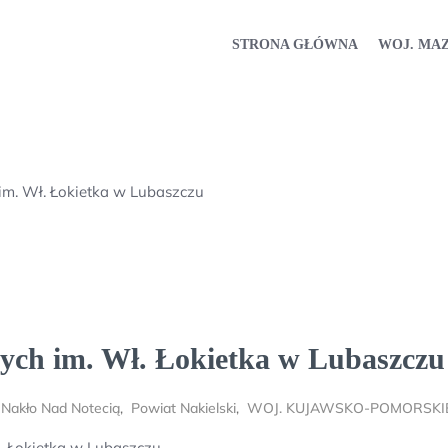
STRONA GŁÓWNA
WOJ. MA
im. Wł. Łokietka w Lubaszczu
ych im. Wł. Łokietka w Lubaszczu
,
Nakło Nad Notecią
,
Powiat Nakielski
,
WOJ. KUJAWSKO-POMORSKI
. Łokietka w Lubaszczu