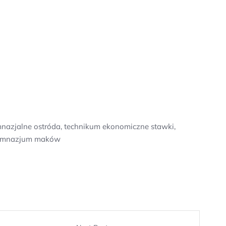
imnazjalne ostróda, technikum ekonomiczne stawki,
 gimnazjum maków