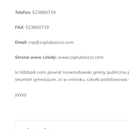
Telefon:
523860719
FAX:
523860719
Email:
zsp@zsplubaszcz.com
Strona www szkoły:
www.zsplubaszcz.com
lo lidzbark com, powiat inowrocławski gminy, publiczne 
strumień gimnazjum, zs w cminsku, szkoła podstawowa
yyyyy