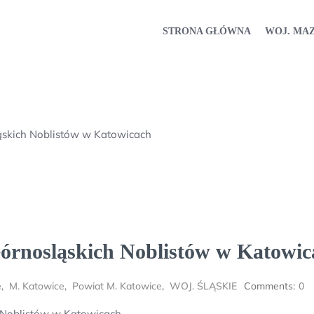
STRONA GŁÓWNA
WOJ. MA
ąskich Noblistów w Katowicach
rnosląskich Noblistów w Katowic
e
,
M. Katowice
,
Powiat M. Katowice
,
WOJ. ŚLĄSKIE
Comments:
0
 Noblistów w Katowicach