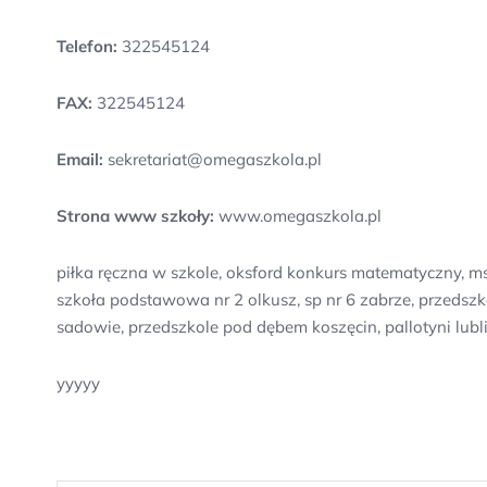
Telefon:
322545124
FAX:
322545124
Email:
sekretariat@omegaszkola.pl
Strona www szkoły:
www.omegaszkola.pl
piłka ręczna w szkole, oksford konkurs matematyczny, m
szkoła podstawowa nr 2 olkusz, sp nr 6 zabrze, przedszk
sadowie, przedszkole pod dębem koszęcin, pallotyni lub
yyyyy