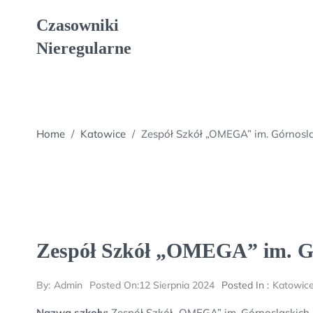
Skip
Czasowniki
to
content
Nieregularne
Home
/
Katowice
/
Zespół Szkół „OMEGA” im. Górnosl
Zespół Szkół „OMEGA” im. Gó
By:
Admin
Posted On:
12 Sierpnia 2024
Posted In :
Katowic
Nazwa szkoły:
Zespół Szkół „OMEGA” im. Górnosląskich