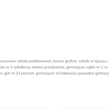
szczonów szkoła podstawowa, liceum gryfino, szkoła w lipuszu,
ole nr 4 rydułtowy, mielno przedszkole, gimnazjum ząbki nr 1, l
lin, gim nr 23 poznań, gimnazjum 15 katowice, prywatne gimnazj