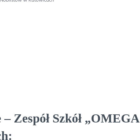
e – Zespół Szkół „OMEGA”
ch: