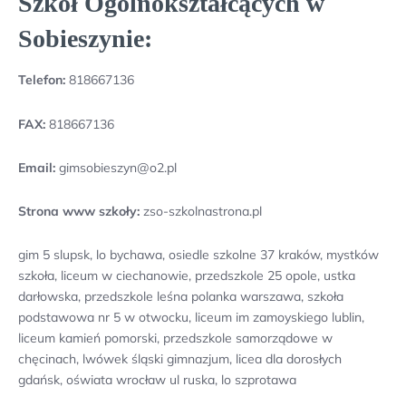
Szkół Ogólnokształcących w
Sobieszynie:
Telefon:
818667136
FAX:
818667136
Email:
gimsobieszyn@o2.pl
Strona www szkoły:
zso-szkolnastrona.pl
gim 5 slupsk, lo bychawa, osiedle szkolne 37 kraków, mystków
szkoła, liceum w ciechanowie, przedszkole 25 opole, ustka
darłowska, przedszkole leśna polanka warszawa, szkoła
podstawowa nr 5 w otwocku, liceum im zamoyskiego lublin,
liceum kamień pomorski, przedszkole samorządowe w
chęcinach, lwówek śląski gimnazjum, licea dla dorosłych
gdańsk, oświata wrocław ul ruska, lo szprotawa