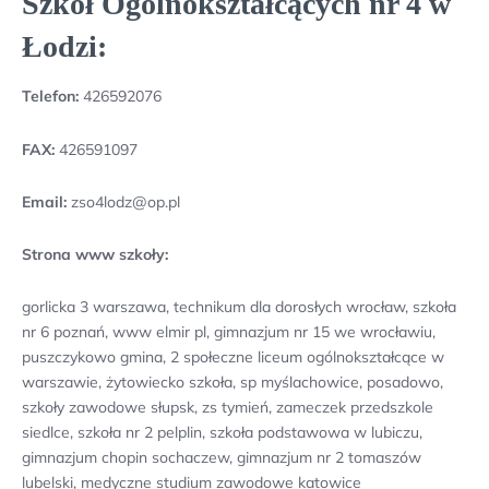
Szkół Ogólnokształcących nr 4 w
Łodzi:
Telefon:
426592076
FAX:
426591097
Email:
zso4lodz@op.pl
Strona www szkoły:
gorlicka 3 warszawa, technikum dla dorosłych wrocław, szkoła
nr 6 poznań, www elmir pl, gimnazjum nr 15 we wrocławiu,
puszczykowo gmina, 2 społeczne liceum ogólnokształcące w
warszawie, żytowiecko szkoła, sp myślachowice, posadowo,
szkoły zawodowe słupsk, zs tymień, zameczek przedszkole
siedlce, szkoła nr 2 pelplin, szkoła podstawowa w lubiczu,
gimnazjum chopin sochaczew, gimnazjum nr 2 tomaszów
lubelski, medyczne studium zawodowe katowice