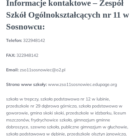
Informacje kontaktowe – Zespół
Szkół Ogólnokształcących nr 11 w
Sosnowcu:
Telefon:
322948142
FAX:
322948142
Email:
zso11sosnowiec@o2.pl
Strona www szkoły:
www.zso11sosnowiec.edupage.org
szkoła w trepczy, szkoła podstawowa nr 12 w lubinie,
przedszkole nr 29 dąbrowa górnicza, szkoła podstawowa w
goworowie, gmina skoki skoki, przedszkole w idzbarku, liceum
mszczonów, frydrychowice szkoła, gimnazjum gminne
dobroszyce, szewna szkoła, publiczne gimnazjum w głuchowie,
szkoła podstawowa w dębinie, przedszkole olsztyn janowicza,