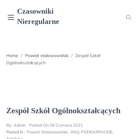
Skip
Czasowniki
to
content
Nieregularne
Home
/
Powiat stalowowolski
/
Zespół Szkół
Ogólnokształcących
Zespół Szkół Ogólnokształcących
By:
Admin
Posted On:
26 Czerwca 2021
Posted In :
Powiat Stalowowolski
,
WOJ. PODKARPACKIE
,
Zaklików