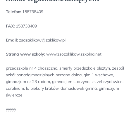
Telefon:
158738409
FAX:
158738409
Email:
zsozaklikow@zaklikow.pl
Strona www szkoły:
www.zsozaklikow.szkolna.net
przedszkole nr 4 choszczno, smerfy przedszkole olsztyn, zespół
szkół ponadgimnazjalnych mszana dolna, gim 1 wschowa,
gimnazjum nr 23 radom, gimnazjum starzyno, zs zebrzydowice,
carolinum, lo piekary kraków, damasławek gmina, gimnazjum
świercze
yyyyy