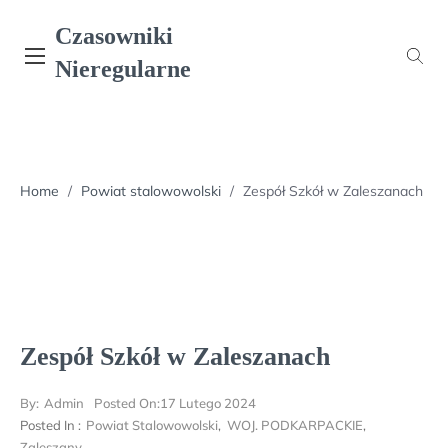
Skip
Czasowniki
to
content
Nieregularne
Home
/
Powiat stalowowolski
/
Zespół Szkół w Zaleszanach
Zespół Szkół w Zaleszanach
By:
Admin
Posted On:
17 Lutego 2024
Posted In :
Powiat Stalowowolski
,
WOJ. PODKARPACKIE
,
Zaleszany