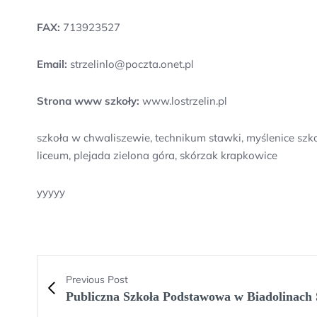
FAX:
713923527
Email:
strzelinlo@poczta.onet.pl
Strona www szkoły:
www.lostrzelin.pl
szkoła w chwaliszewie, technikum stawki, myślenice szk
liceum, plejada zielona góra, skórzak krapkowice
yyyyy
Previous Post
Publiczna Szkoła Podstawowa w Biadolinach 