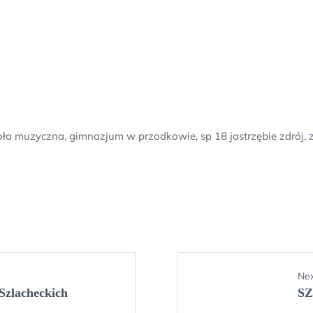
oła muzyczna, gimnazjum w przodkowie, sp 18 jastrzębie zdrój, z
Nex
Szlacheckich
S