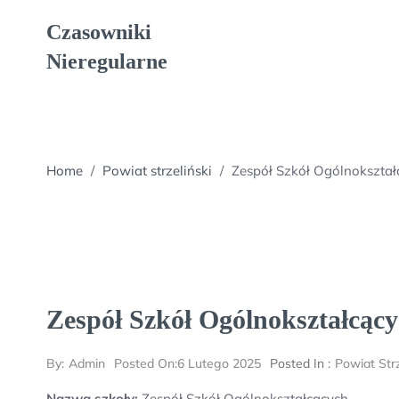
Skip
Czasowniki
to
content
Nieregularne
Home
/
Powiat strzeliński
/
Zespół Szkół Ogólnokształ
Zespół Szkół Ogólnokształcąc
By:
Admin
Posted On:
6 Lutego 2025
Posted In :
Powiat Strz
Nazwa szkoły:
Zespół Szkół Ogólnokształcących