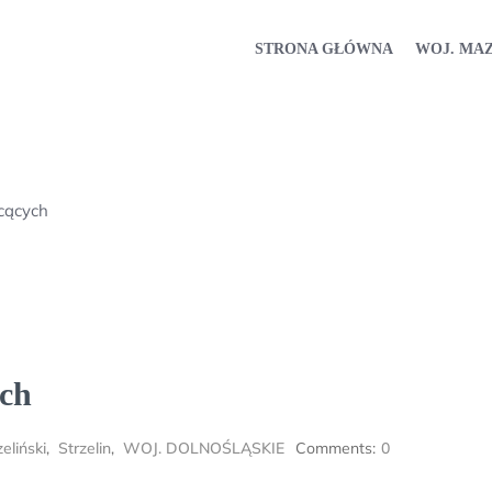
STRONA GŁÓWNA
WOJ. MA
cących
ych
eliński
,
Strzelin
,
WOJ. DOLNOŚLĄSKIE
Comments:
0