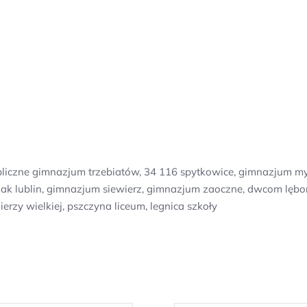
liczne gimnazjum trzebiatów, 34 116 spytkowice, gimnazjum my
żak lublin, gimnazjum siewierz, gimnazjum zaoczne, dwcom lębo
rzy wielkiej, pszczyna liceum, legnica szkoły