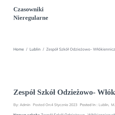
Skip
Czasowniki
to
content
Nieregularne
Home
/
Lublin
/
Zespół Szkół Odzieżowo- Włókiennicz
Zespół Szkół Odzieżowo- Włók
By:
Admin
Posted On:
4 Stycznia 2023
Posted In :
Lublin
,
M.
Nazwa szkoły:
Zespół Szkół Odzieżowo- Włókienniczych