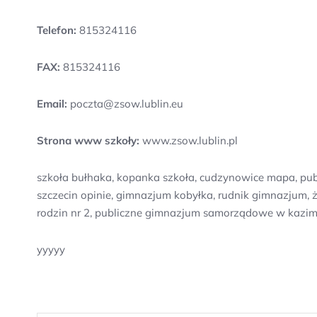
Telefon:
815324116
FAX:
815324116
Email:
poczta@zsow.lublin.eu
Strona www szkoły:
www.zsow.lublin.pl
szkoła bułhaka, kopanka szkoła, cudzynowice mapa, pub
szczecin opinie, gimnazjum kobyłka, rudnik gimnazjum, 
rodzin nr 2, publiczne gimnazjum samorządowe w kazimie
yyyyy