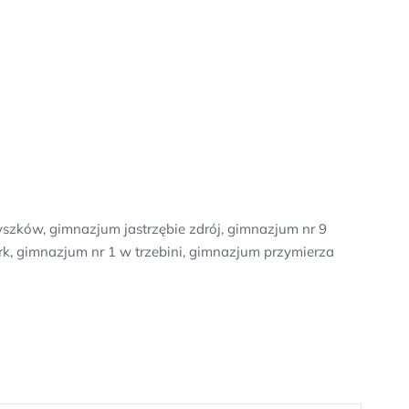
szków, gimnazjum jastrzębie zdrój, gimnazjum nr 9
rk, gimnazjum nr 1 w trzebini, gimnazjum przymierza