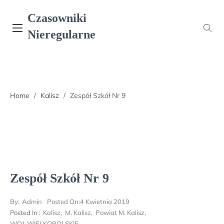
Skip
Czasowniki
to
content
Nieregularne
Home
/
Kalisz
/
Zespół Szkół Nr 9
Zespół Szkół Nr 9
By:
Admin
Posted On:
4 Kwietnia 2019
Posted In :
Kalisz
,
M. Kalisz
,
Powiat M. Kalisz
,
WOJ. WIELKOPOLSKIE