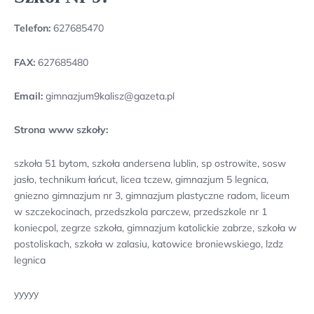
Telefon:
627685470
FAX:
627685480
Email:
gimnazjum9kalisz@gazeta.pl
Strona www szkoły:
szkoła 51 bytom, szkoła andersena lublin, sp ostrowite, sosw
jasło, technikum łańcut, licea tczew, gimnazjum 5 legnica,
gniezno gimnazjum nr 3, gimnazjum plastyczne radom, liceum
w szczekocinach, przedszkola parczew, przedszkole nr 1
koniecpol, zegrze szkoła, gimnazjum katolickie zabrze, szkoła w
postoliskach, szkoła w zalasiu, katowice broniewskiego, lzdz
legnica
yyyyy