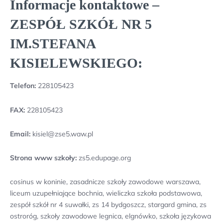
Informacje kontaktowe –
ZESPÓŁ SZKÓŁ NR 5
IM.STEFANA
KISIELEWSKIEGO:
Telefon:
228105423
FAX:
228105423
Email:
kisiel@zse5.waw.pl
Strona www szkoły:
zs5.edupage.org
cosinus w koninie, zasadnicze szkoły zawodowe warszawa,
liceum uzupełniające bochnia, wieliczka szkoła podstawowa,
zespół szkół nr 4 suwałki, zs 14 bydgoszcz, stargard gmina, zs
ostroróg, szkoły zawodowe legnica, elgnówko, szkoła językowa