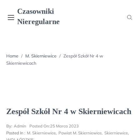
Skip
Czasowniki
to
content
Nieregularne
Home
/
M. Skierniewice
/
Zespół Szkół Nr 4 w
Skierniewicach
Zespół Szkół Nr 4 w Skierniewicach
By:
Admin
Posted On:
25 Marca 2023
Posted In :
M. Skierniewice
,
Powiat M. Skierniewice
,
Skierniewice
,
WOJ. ŁÓDZKIE