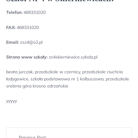
Telefon:
468331020
FAX:
468331020
Email:
zsz4@o2.pl
Strona www szkoły:
zs4skierniewice.szkola.pl
beata jurczak, przedszkole w czernicy, przedszkole ciuchcia
łodygowice, szkoła podstawowa nr 1 kolbuszowa, przedszkole
srebrna góra krosno odrzańskie
yyyyy
Previous Post