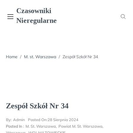
Skip
Czasowniki
to
content
Nieregularne
Home
/
M. st. Warszawa
/
Zespół Szkół Nr 34
Zespół Szkół Nr 34
By:
Admin
Posted On:
28 Sierpnia 2024
Posted In :
M. St. Warszawa
,
Powiat M. St. Warszawa
,
Warszawa
,
WOJ. MAZOWIECKIE