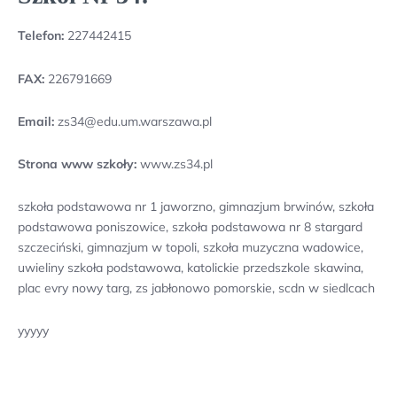
Telefon:
227442415
FAX:
226791669
Email:
zs34@edu.um.warszawa.pl
Strona www szkoły:
www.zs34.pl
szkoła podstawowa nr 1 jaworzno, gimnazjum brwinów, szkoła
podstawowa poniszowice, szkoła podstawowa nr 8 stargard
szczeciński, gimnazjum w topoli, szkoła muzyczna wadowice,
uwieliny szkoła podstawowa, katolickie przedszkole skawina,
plac evry nowy targ, zs jabłonowo pomorskie, scdn w siedlcach
yyyyy