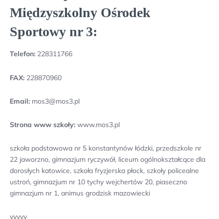
Międzyszkolny Ośrodek
Sportowy nr 3:
Telefon:
228311766
FAX:
228870960
Email:
mos3@mos3.pl
Strona www szkoły:
www.mos3.pl
szkoła podstawowa nr 5 konstantynów łódzki, przedszkole nr
22 jaworzno, gimnazjum ryczywół, liceum ogólnokształcące dla
dorosłych katowice, szkoła fryzjerska płock, szkoły policealne
ustroń, gimnazjum nr 10 tychy wejchertów 20, piaseczno
gimnazjum nr 1, animus grodzisk mazowiecki
yyyyy