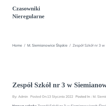
Skip
Czasowniki
to
content
Nieregularne
Home
/
M. Siemianowice Śląskie
/
Zespół Szkół nr 3 w
Zespół Szkół nr 3 w Siemianow
By:
Admin
Posted On:
13 Stycznia 2022
Posted In :
M. Siemi
Nazwa szkoły:
Zespół Szkół nr 3 w Siemianowicach Śląs