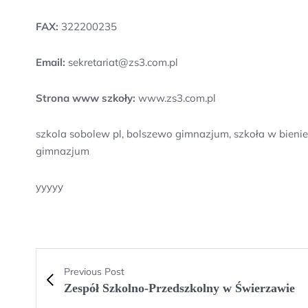
FAX:
322200235
Email:
sekretariat@zs3.com.pl
Strona www szkoły:
www.zs3.com.pl
szkola sobolew pl, bolszewo gimnazjum, szkoła w bien
gimnazjum
yyyyy
Previous Post
Zespół Szkolno-Przedszkolny w Świerzawie