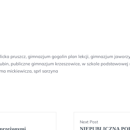
icka pruszcz, gimnazjum gogolin plan lekcji, gimnazjum jaworz
in, publiczne gimnazjum krzeszowice, w szkole podstawowej n
a mickiewicza, sprl sarzyna
Next Post
sprzężonymi
NIEPUBLICZNA PO