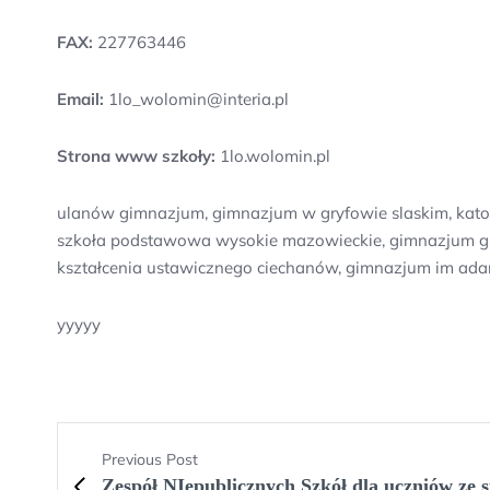
FAX:
227763446
Email:
1lo_wolomin@interia.pl
Strona www szkoły:
1lo.wolomin.pl
ulanów gimnazjum, gimnazjum w gryfowie slaskim, katol
szkoła podstawowa wysokie mazowieckie, gimnazjum gub
kształcenia ustawicznego ciechanów, gimnazjum im adam
yyyyy
Previous Post
Zespół NIepublicznych Szkół dla uczniów ze 