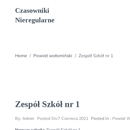
Skip
Czasowniki
to
content
Nieregularne
Home
/
Powiat wołomiński
/
Zespół Szkół nr 1
Zespół Szkół nr 1
By:
Admin
Posted On:
7 Czerwca 2021
Posted In :
Powiat W
Nazwa szkoły:
Zespół Szkół nr 1