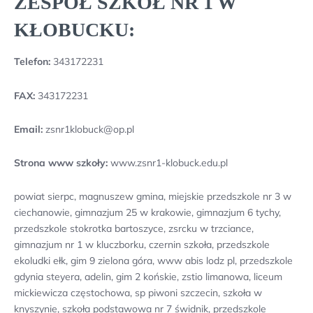
ZESPÓŁ SZKÓŁ NR 1 W
KŁOBUCKU:
Telefon:
343172231
FAX:
343172231
Email:
zsnr1klobuck@op.pl
Strona www szkoły:
www.zsnr1-klobuck.edu.pl
powiat sierpc, magnuszew gmina, miejskie przedszkole nr 3 w
ciechanowie, gimnazjum 25 w krakowie, gimnazjum 6 tychy,
przedszkole stokrotka bartoszyce, zsrcku w trzciance,
gimnazjum nr 1 w kluczborku, czernin szkoła, przedszkole
ekoludki ełk, gim 9 zielona góra, www abis lodz pl, przedszkole
gdynia steyera, adelin, gim 2 końskie, zstio limanowa, liceum
mickiewicza częstochowa, sp piwoni szczecin, szkoła w
knyszynie, szkoła podstawowa nr 7 świdnik, przedszkole