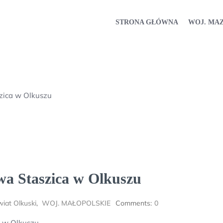
STRONA GŁÓWNA
WOJ. MA
szica w Olkuszu
awa Staszica w Olkuszu
iat Olkuski
,
WOJ. MAŁOPOLSKIE
Comments:
0
a w Olkuszu