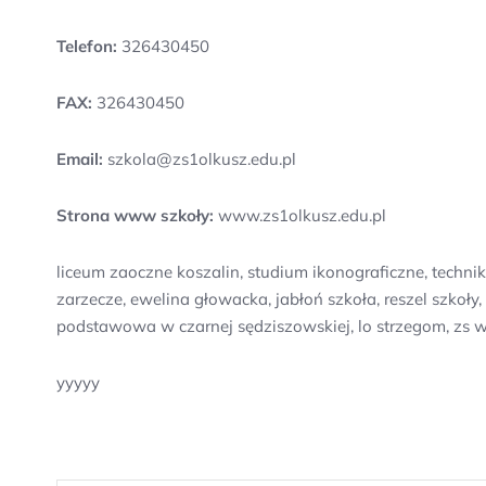
Telefon:
326430450
FAX:
326430450
Email:
szkola@zs1olkusz.edu.pl
Strona www szkoły:
www.zs1olkusz.edu.pl
liceum zaoczne koszalin, studium ikonograficzne, tech
zarzecze, ewelina głowacka, jabłoń szkoła, reszel szkoł
podstawowa w czarnej sędziszowskiej, lo strzegom, zs w
yyyyy