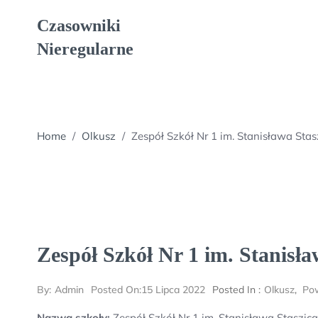
Skip
Czasowniki
to
content
Nieregularne
Home
/
Olkusz
/
Zespół Szkół Nr 1 im. Stanisława Sta
Zespół Szkół Nr 1 im. Stanisł
By:
Admin
Posted On:
15 Lipca 2022
Posted In :
Olkusz
,
Pow
Nazwa szkoły:
Zespół Szkół Nr 1 im. Stanisława Staszic