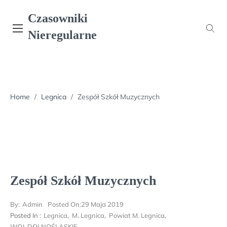
Skip
Czasowniki
to
content
Nieregularne
Home
/
Legnica
/
Zespół Szkół Muzycznych
Zespół Szkół Muzycznych
By:
Admin
Posted On:
29 Maja 2019
Posted In :
Legnica
,
M. Legnica
,
Powiat M. Legnica
,
WOJ. DOLNOŚLĄSKIE