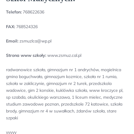
Telefon:
768622636
FAX:
768524326
Email:
zsmuzlca@wp.pl
Strona www szkoły:
www.zsmuz.cal.pl
radwanowice szkoła, gimnazjum nr 1 andrychów, mogielnica
gmina boguchwała, gimnazjum kozmice, szkoła nr 1 rumia,
szkoła w zakliczynie, gimnazjum nr 2 turek, przedszkola
wadowice, gim 2 konskie, kuklówka szkoła, www kroczyce pl,
sp szabda, okulickiego warszawa, 1 liceum mielec, medyczne
studium zawodowe poznan, przedszkole 72 katowice, szkoła
brody, gimnazjum nr 4 w suwałkach, żdanów szkoła, stare
szpaki
yyyyy