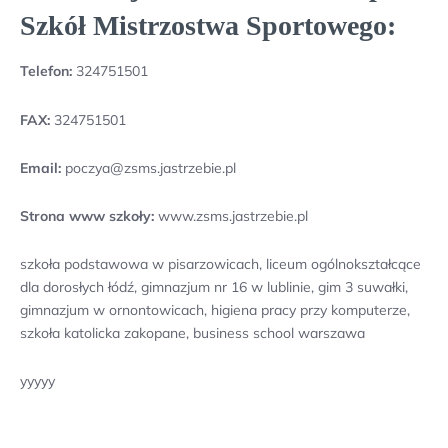
Szkół Mistrzostwa Sportowego:
Telefon:
324751501
FAX:
324751501
Email:
poczya@zsms.jastrzebie.pl
Strona www szkoły:
www.zsms.jastrzebie.pl
szkoła podstawowa w pisarzowicach, liceum ogólnokształcące
dla dorosłych łódź, gimnazjum nr 16 w lublinie, gim 3 suwałki,
gimnazjum w ornontowicach, higiena pracy przy komputerze,
szkoła katolicka zakopane, business school warszawa
yyyyy