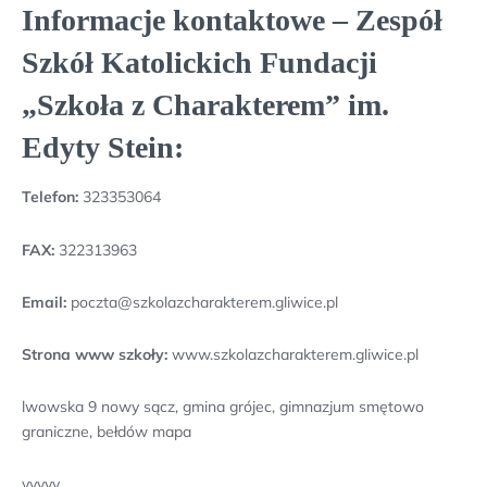
Informacje kontaktowe – Zespół
Szkół Katolickich Fundacji
„Szkoła z Charakterem” im.
Edyty Stein:
Telefon:
323353064
FAX:
322313963
Email:
poczta@szkolazcharakterem.gliwice.pl
Strona www szkoły:
www.szkolazcharakterem.gliwice.pl
lwowska 9 nowy sącz, gmina grójec, gimnazjum smętowo
graniczne, bełdów mapa
yyyyy