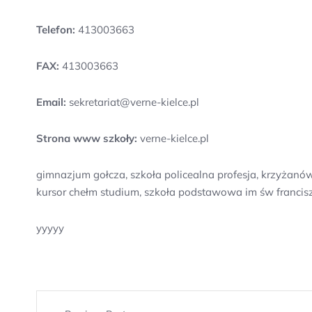
Telefon:
413003663
FAX:
413003663
Email:
sekretariat@verne-kielce.pl
Strona www szkoły:
verne-kielce.pl
gimnazjum gołcza, szkoła policealna profesja, krzyżanów
kursor chełm studium, szkoła podstawowa im św francisz
yyyyy