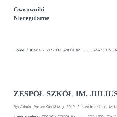
Skip
Czasowniki
to
content
Nieregularne
Home
/
Kielce
/
ZESPÓŁ SZKÓŁ IM. JULIUSZA VERNE’
ZESPÓŁ SZKÓŁ IM. JULIU
By:
Admin
Posted On:
13 Maja 2019
Posted In :
Kielce
,
M. K
Nazwa szkoły:
ZESPÓŁ SZKÓŁ IM. JULIUSZA VERNE’A 