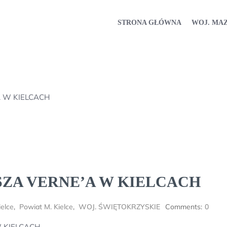
STRONA GŁÓWNA
WOJ. MA
A W KIELCACH
SZA VERNE’A W KIELCACH
ielce
,
Powiat M. Kielce
,
WOJ. ŚWIĘTOKRZYSKIE
Comments:
0
W KIELCACH