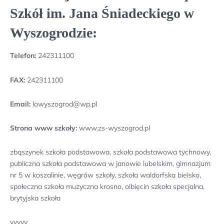
Szkół im. Jana Śniadeckiego w
Wyszogrodzie:
Telefon:
242311100
FAX:
242311100
Email:
lowyszogrod@wp.pl
Strona www szkoły:
www.zs-wyszogrod.pl
zbąszynek szkoła podstawowa, szkoła podstawowa tychnowy,
publiczna szkoła podstawowa w janowie lubelskim, gimnazjum
nr 5 w koszalinie, węgrów szkoły, szkoła waldorfska bielsko,
społeczna szkoła muzyczna krosno, olbięcin szkoła specjalna,
brytyjska szkoła
yyyyy