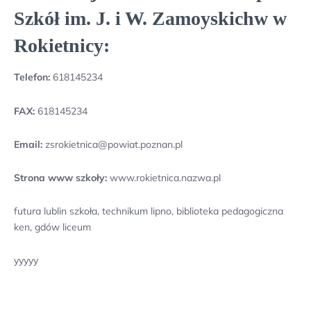
Szkół im. J. i W. Zamoyskichw w
Rokietnicy:
Telefon:
618145234
FAX:
618145234
Email:
zsrokietnica@powiat.poznan.pl
Strona www szkoły:
www.rokietnica.nazwa.pl
futura lublin szkoła, technikum lipno, biblioteka pedagogiczna
ken, gdów liceum
yyyyy