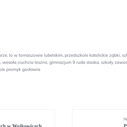
ze, lo w tomaszowie lubelskim, przedszkole katolickie ząbki, 
e, wesoła ciuchcia leszno, gimnazjum 9 ruda slaska, szkoły zawo
kole promyk gocławia
N
nych w Wojkowicach
P