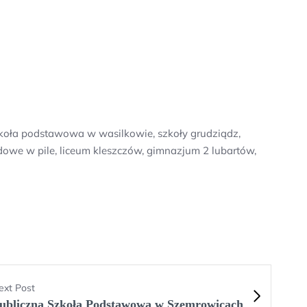
szkoła podstawowa w wasilkowie, szkoły grudziądz,
dowe w pile, liceum kleszczów, gimnazjum 2 lubartów,
ext Post
ubliczna Szkoła Podstawowa w Szemrowicach