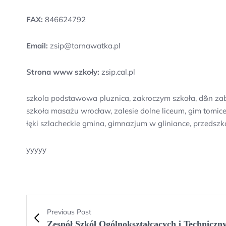
FAX:
846624792
Email:
zsip@tarnawatka.pl
Strona www szkoły:
zsip.cal.pl
szkola podstawowa pluznica, zakroczym szkoła, d&n zabr
szkoła masażu wrocław, zalesie dolne liceum, gim tomic
łęki szlacheckie gmina, gimnazjum w gliniance, przedsz
yyyyy
Previous Post
Zespół Szkół Ogólnokształcących i Technicz