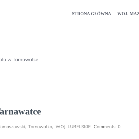
STRONA GŁÓWNA
WOJ. MA
kola w Tarnawatce
Tarnawatce
Tomaszowski
,
Tarnawatka
,
WOJ. LUBELSKIE
Comments:
0