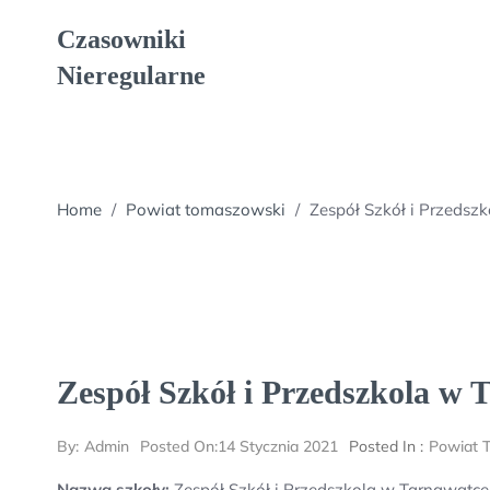
Skip
Czasowniki
to
content
Nieregularne
Home
/
Powiat tomaszowski
/
Zespół Szkół i Przedsz
Zespół Szkół i Przedszkola w 
By:
Admin
Posted On:
14 Stycznia 2021
Posted In :
Powiat 
Nazwa szkoły:
Zespół Szkół i Przedszkola w Tarnawatce