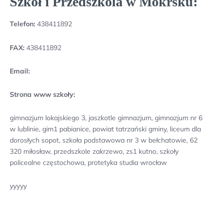
Szkół i Przedszkola w Mokrsku:
Telefon:
438411892
FAX:
438411892
Email:
Strona www szkoły:
gimnazjum lokajskiego 3, jaszkotle gimnazjum, gimnazjum nr 6
w lublinie, gim1 pabianice, powiat tatrzański gminy, liceum dla
dorosłych sopot, szkoła podstawowa nr 3 w bełchatowie, 62
320 miłosław, przedszkole zakrzewo, zs1 kutno, szkoły
policealne częstochowa, protetyka studia wrocław
yyyyy