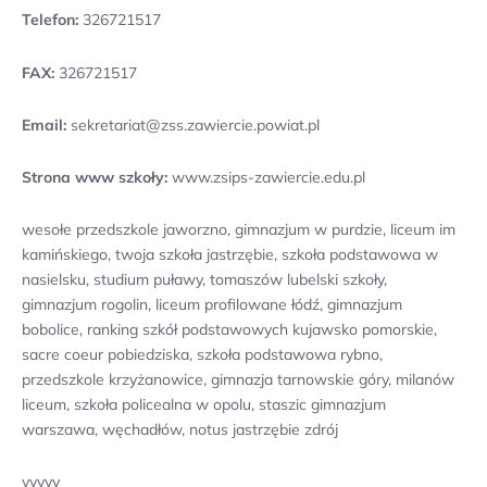
Telefon:
326721517
FAX:
326721517
Email:
sekretariat@zss.zawiercie.powiat.pl
Strona www szkoły:
www.zsips-zawiercie.edu.pl
wesołe przedszkole jaworzno, gimnazjum w purdzie, liceum im
kamińskiego, twoja szkoła jastrzębie, szkoła podstawowa w
nasielsku, studium puławy, tomaszów lubelski szkoły,
gimnazjum rogolin, liceum profilowane łódź, gimnazjum
bobolice, ranking szkół podstawowych kujawsko pomorskie,
sacre coeur pobiedziska, szkoła podstawowa rybno,
przedszkole krzyżanowice, gimnazja tarnowskie góry, milanów
liceum, szkoła policealna w opolu, staszic gimnazjum
warszawa, węchadłów, notus jastrzębie zdrój
yyyyy