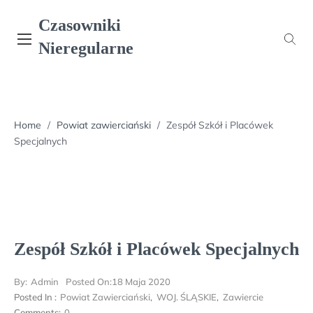
Skip
Czasowniki
to
content
Nieregularne
Home
/
Powiat zawierciański
/
Zespół Szkół i Placówek
Specjalnych
Zespół Szkół i Placówek Specjalnych
By:
Admin
Posted On:
18 Maja 2020
Posted In :
Powiat Zawierciański
,
WOJ. ŚLĄSKIE
,
Zawiercie
Comments:
0