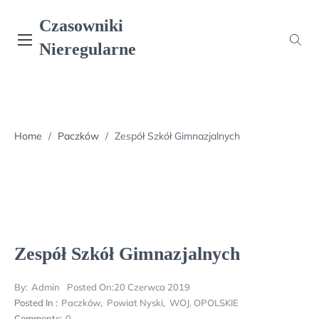
Skip
Czasowniki
to
content
Nieregularne
Home
/
Paczków
/
Zespół Szkół Gimnazjalnych
Zespół Szkół Gimnazjalnych
By:
Admin
Posted On:
20 Czerwca 2019
Posted In :
Paczków
,
Powiat Nyski
,
WOJ. OPOLSKIE
Comments:
0