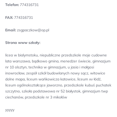
Telefon:
774316731
FAX:
774316731
Email:
zsgpaczkow@op.pl
Strona www szkoły:
licea w bialymstoku, niepubliczne przedszkole moje cudowne
lata warszawa, bądkowo gmina, menedżer świecie, gimnazjum
nr 10 olsztyn, technika w gimnazjum, u jasia i małgosi
inowrocław, zespół szkół budowlanych nowy sącz, witowice
dolne mapa, liceum wańkowicza katowice, liceum xv łódź,
liceum ogólnokształcące jaworzno, przedszkole kubuś puchatek
szczytno, szkoła podstawowa nr 52 białystok, gimnazjum twp
ciechanów, przedszkole nr 3 mikołów
yyyyy