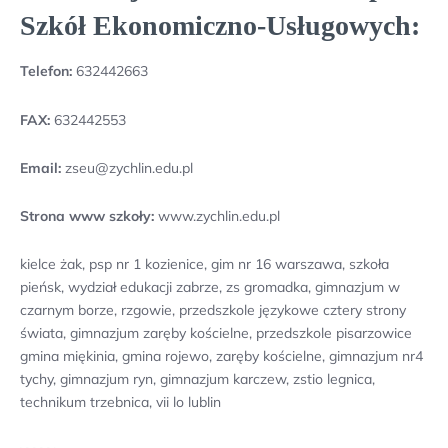
Szkół Ekonomiczno-Usługowych:
Telefon:
632442663
FAX:
632442553
Email:
zseu@zychlin.edu.pl
Strona www szkoły:
www.zychlin.edu.pl
kielce żak, psp nr 1 kozienice, gim nr 16 warszawa, szkoła
pieńsk, wydział edukacji zabrze, zs gromadka, gimnazjum w
czarnym borze, rzgowie, przedszkole językowe cztery strony
świata, gimnazjum zaręby kościelne, przedszkole pisarzowice
gmina miękinia, gmina rojewo, zaręby kościelne, gimnazjum nr4
tychy, gimnazjum ryn, gimnazjum karczew, zstio legnica,
technikum trzebnica, vii lo lublin