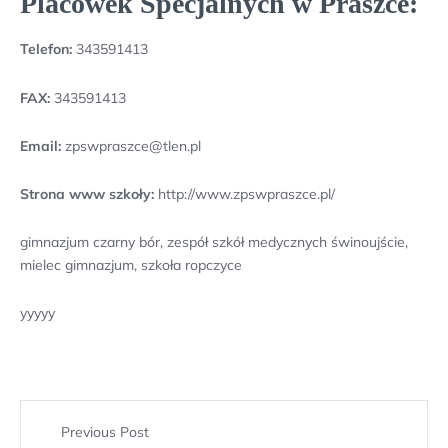
Placówek Specjalnych w Praszce:
Telefon:
343591413
FAX:
343591413
Email:
zpswpraszce@tlen.pl
Strona www szkoły:
http://www.zpswpraszce.pl/
gimnazjum czarny bór, zespół szkół medycznych świnoujście,
mielec gimnazjum, szkoła ropczyce
yyyyy
Previous Post