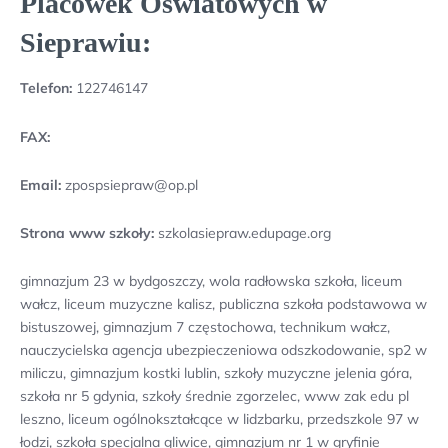
Placówek Oświatowych w
Sieprawiu:
Telefon:
122746147
FAX:
Email:
zpospsiepraw@op.pl
Strona www szkoły:
szkolasiepraw.edupage.org
gimnazjum 23 w bydgoszczy, wola radłowska szkoła, liceum
wałcz, liceum muzyczne kalisz, publiczna szkoła podstawowa w
bistuszowej, gimnazjum 7 częstochowa, technikum wałcz,
nauczycielska agencja ubezpieczeniowa odszkodowanie, sp2 w
miliczu, gimnazjum kostki lublin, szkoły muzyczne jelenia góra,
szkoła nr 5 gdynia, szkoły średnie zgorzelec, www zak edu pl
leszno, liceum ogólnokształcące w lidzbarku, przedszkole 97 w
łodzi, szkoła specjalna gliwice, gimnazjum nr 1 w gryfinie