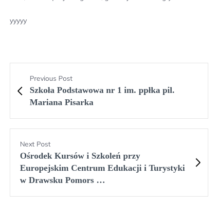
yyyyy
Previous Post
Szkoła Podstawowa nr 1 im. ppłka pil.
Mariana Pisarka
Next Post
Ośrodek Kursów i Szkoleń przy
Europejskim Centrum Edukacji i Turystyki
w Drawsku Pomors …