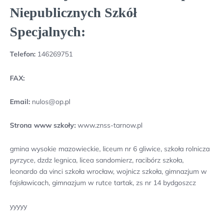
Niepublicznych Szkół
Specjalnych:
Telefon:
146269751
FAX:
Email:
nulos@op.pl
Strona www szkoły:
www.znss-tarnow.pl
gmina wysokie mazowieckie, liceum nr 6 gliwice, szkoła rolnicza
pyrzyce, dzdz legnica, licea sandomierz, racibórz szkoła,
leonardo da vinci szkoła wrocław, wojnicz szkoła, gimnazjum w
fajsławicach, gimnazjum w rutce tartak, zs nr 14 bydgoszcz
yyyyy