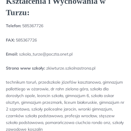
Kształcenia i Wychowania w
Turzu:
Telefon:
585367726
FAX:
585367726
Email:
szkola_turze@poczta.onet.pl
Strona www szkoły:
zkiwturze.szkolnastrona.pl
technikum toruń, przedszkole józefów kasztanowa, gimnazjum
pallottiego w ożarowie, dr rahn zielona góra, szkoła dla
dorosłych opole, leoncin szkoła, gimnazjum 6, szkoła oskar
olsztyn, gimnazjum przezmark, liceum białoruskie, gimnazjum nr
2 szprotawa, szkoły policealne jarocin, wronki gimnazjum,
czarnków szkoła podstawowa, profesja wrocław, stęszew
szkoła podstawowa, pomarańczowa ciuchcia rondo onz, szkoły
zawodowe koszalin