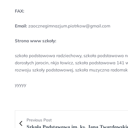
FAX:
Email:
zaocznegimnazjum.piotrkow@gmail.com
Strona www szkoły:
szkoła podstawowa radziechowy, szkoła podstawowa nr 3
dorosłych jarocin, nkjo łowicz, szkoła podstawowa 141
rozwoju szkoły podstawowej, szkoła muzyczna radomsko
yyyyy
Previous Post
Szkoła Podstawowa im. ks. Jana Twardowski