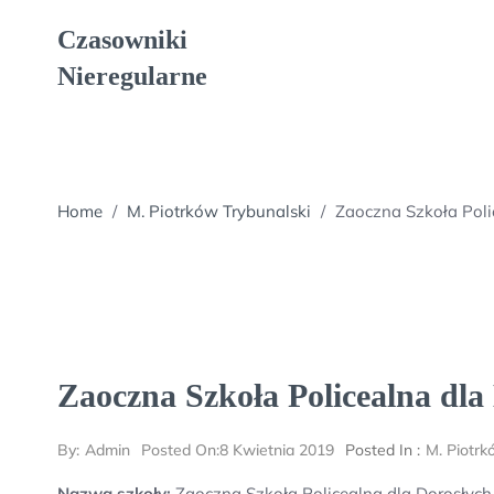
Skip
Czasowniki
to
content
Nieregularne
Home
/
M. Piotrków Trybunalski
/
Zaoczna Szkoła Poli
Zaoczna Szkoła Policealna dla
By:
Admin
Posted On:
8 Kwietnia 2019
Posted In :
M. Piotrk
Nazwa szkoły:
Zaoczna Szkoła Policealna dla Dorosłych