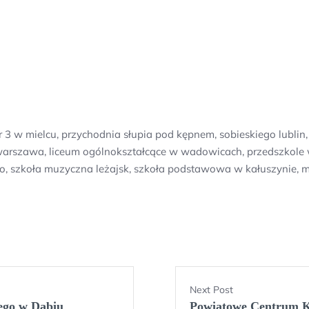
 w mielcu, przychodnia słupia pod kępnem, sobieskiego lublin,
 warszawa, liceum ogólnokształcące w wadowicach, przedszkole 
, szkoła muzyczna leżajsk, szkoła podstawowa w kałuszynie, 
Next Post
ego w Dąbiu
Powiatowe Centrum K