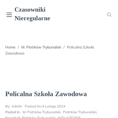
Skip
Czasowniki
to
content
Nieregularne
Home
/
M. Piotrków Trybunalski
/
Policalna Szkoła
Zawodowa
Policalna Szkoła Zawodowa
By:
Admin
Posted On:
4 Lutego 2024
Posted In :
M. Piotrków Trybunalski
,
Piotrków Trybunalski
,
Powiat M. Piotrków Trybunalski
,
WOJ. ŁÓDZKIE