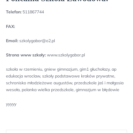
Telefon:
511867744
FAX:
Email:
szkolygabor@o2.pl
Strona www szkoły:
www.szkolygabor.pl
szkoła w rzemieniu, gniew gimnazjum, gim1 głuchołazy, ap
edukacja wroclaw, szkoły podstawowe kraków prywatne,
schronisko młodzieżowe augustów, przedszkole jaś i małgosia
wesoła, polanka wielka przedszkole, gimnazjum w błędowie
yyyyy