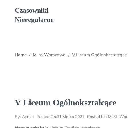
Skip
Czasowniki
to
content
Nieregularne
Home
/
M. st. Warszawa
/
V Liceum Ogólnokształcące
V Liceum Ogólnokształcące
By:
Admin
Posted On:
31 Marca 2021
Posted In :
M. St. Wa
Nazwa szkoły:
V Liceum Ogólnokształcące