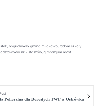
łystok, boguchwały gmina miłakowo, radom szkoły
 podstawowa nr 2 staszów, gimnazjum racot
Post
ła Policealna dla Dorosłych TWP w Ostrówku