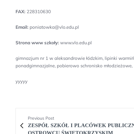
FAX:
228310630
Email:
poniatowka@vlo.edu.pl
Strona www szkoły:
www.vlo.edu.pl
gimnazjum nr 1 w aleksandrowie łódzkim, lipinki warmi
ponadgimnazjalne, pobierowo schronisko młodzieżowe, 
yyyyy
Previous Post
ZESPÓŁ SZKÓŁ I PLACÓWEK PUBLICZ
OSTROWCU ŚWIĘTOKRZYSKIM