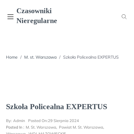
Skip
Czasowniki
to
content
Nieregularne
Home
/
M. st. Warszawa
/
Szkoła Policealna EXPERTUS
Szkoła Policealna EXPERTUS
By:
Admin
Posted On:
29 Sierpnia 2024
Posted In :
M. St. Warszawa
,
Powiat M. St. Warszawa
,
Warszawa
,
WOJ. MAZOWIECKIE