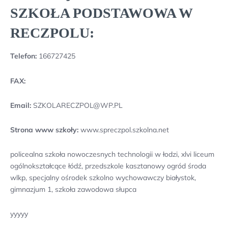
SZKOŁA PODSTAWOWA W
RECZPOLU:
Telefon:
166727425
FAX:
Email:
SZKOLARECZPOL@WP.PL
Strona www szkoły:
www.spreczpol.szkolna.net
policealna szkoła nowoczesnych technologii w łodzi, xlvi liceum
ogólnokształcące łódź, przedszkole kasztanowy ogród środa
wlkp, specjalny ośrodek szkolno wychowawczy białystok,
gimnazjum 1, szkoła zawodowa słupca
yyyyy