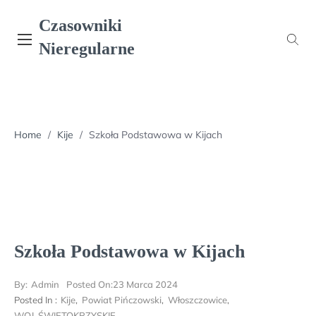
Skip
Czasowniki
to
content
Nieregularne
Home
/
Kije
/
Szkoła Podstawowa w Kijach
Szkoła Podstawowa w Kijach
By:
Admin
Posted On:
23 Marca 2024
Posted In :
Kije
,
Powiat Pińczowski
,
Włoszczowice
,
WOJ. ŚWIĘTOKRZYSKIE